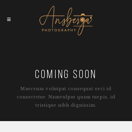
COMING SOON
Maecenas volutpat consequat orci id
consectetur. Namvulput quam turpis, id
tristique nibh dignissim.